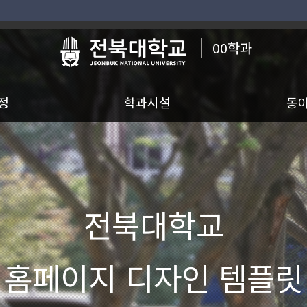
00학과
정
학과시설
동
전북대학교
홈페이지 디자인 템플릿