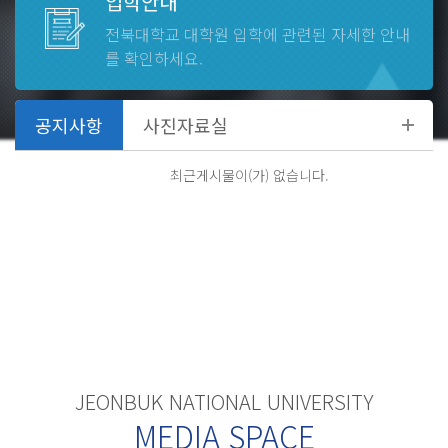
입학안내
전북대학교 대학원
입학에 관련된 자세한 안내
2026.08
27
-
08.27 ~
를 확인하세요.
제2학기 일반대학원 외국어시험
2026.08
31
-
08.31 ~
최근게시물이(가) 없습니다.
제1학기 종료, 하기휴가 종료
JEONBUK NATIONAL UNIVERSITY
MEDIA SPACE