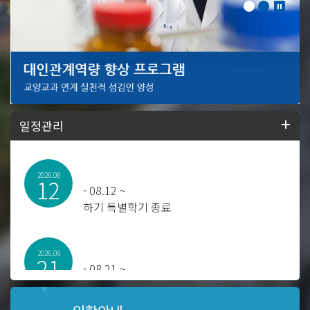
일정관리
2026.08
12
-
08.12 ~
하기 특별학기 종료
2026.08
21
-
08.21 ~
2025학년도 후기 학위수여식